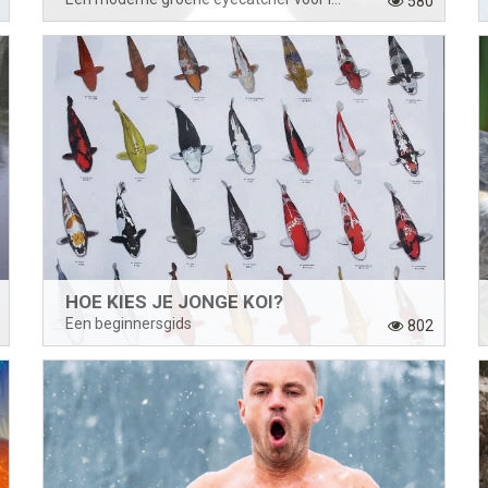
580
HOE KIES JE JONGE KOI?
Een beginnersgids
802