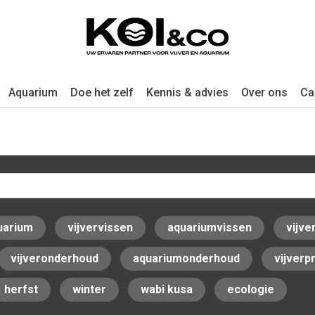
Aquarium
Doe het zelf
Kennis & advies
Over ons
Ca
uarium
vijvervissen
aquariumvissen
vijve
vijveronderhoud
aquariumonderhoud
vijver
herfst
winter
wabi kusa
ecologie