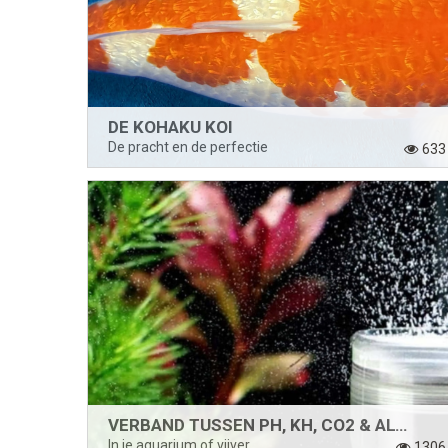
DE KOHAKU KOI
De pracht en de perfectie
633
VERBAND TUSSEN PH, KH, CO2 & ALGEN
In je aquarium of vijver
1306