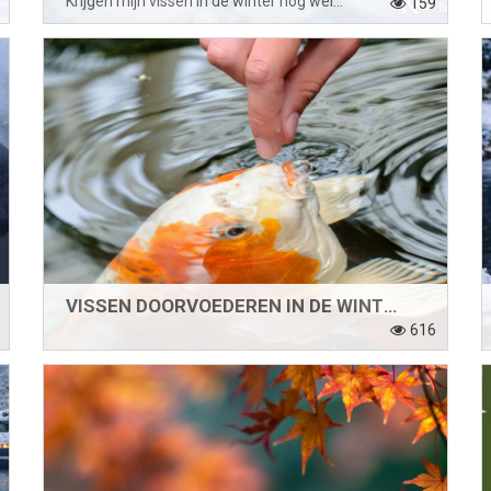
Krijgen mijn vissen in de winter nog wel voldoende zuurstof
159
VISSEN DOORVOEDEREN IN DE WINTER?
616