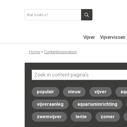
Vijver
Vijvervissen
Home
>
Contentinspiration
populair
nieuw
vijver
aq
vijveraanleg
aquariuminrichting
zwemvijver
lente
zomer