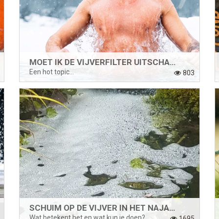
MOET IK DE VIJVERFILTER UITSCHAKELEN IN DE WINTER?
Een hot topic...
803
SCHUIM OP DE VIJVER IN HET NAJAAR OF VOORJAAR
Wat betekent het en wat kun je doen?
1695