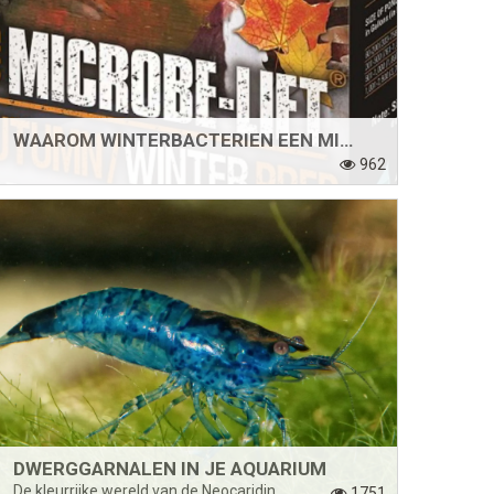
WAAROM WINTERBACTERIEN EEN MIST ZIJN VOOR ELKE VIJVER
962
DWERGGARNALEN IN JE AQUARIUM
De kleurrijke wereld van de Neocaridina, Caridina en meer
1751