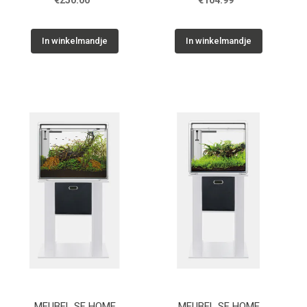
€250.00
€104.99
In winkelmandje
In winkelmandje
MEUBEL SF HOME
MEUBEL SF HOME