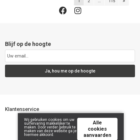
1
2
...
115
Blijf op de hoogte
Ja, hou me op de hoogte
Klantenservice
Wij gebruiken cookies om uw
Alle
surfervaring makkelijker te
maken. Door verder gebruik te
cookies
© 2026 CompanyName 2323232323 | Powered by
Tilroy
.
maken van deze website ga je
aanvaarden
hiermee akkoord.