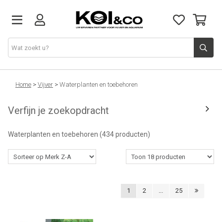
Vijver
Home
>
Vijver
>
Waterplanten en toebehoren
Verfijn je zoekopdracht
Vijvervissen
Waterplanten en toebehoren
(434 producten)
Aquarium
Doe het zelf
1
2
...
25
Kennis & advies
Over ons