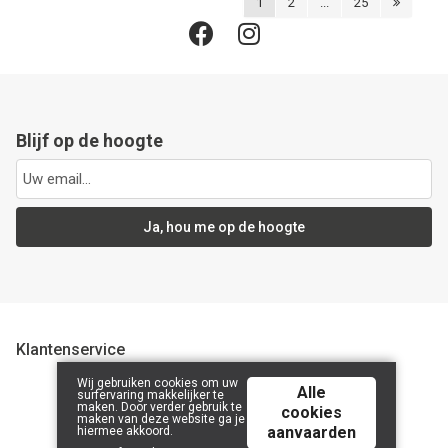
1
2
...
25
Blijf op de hoogte
Ja, hou me op de hoogte
Klantenservice
Wij gebruiken cookies om uw
Alle
surfervaring makkelijker te
maken. Door verder gebruik te
cookies
© 2026 CompanyName 2323232323 | Powered by
Tilroy
.
maken van deze website ga je
aanvaarden
hiermee akkoord.