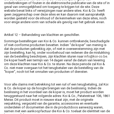
onderbrekingen of fouten in de elektronische publicatie van de site of in
geval van onmogelijkheid om toegang te krijgen tot de site. Deze
website bevat links of verwijzingen naar andere sites. Koi & Co. heeft
geen zeggenschap over deze sites en kan daarom niet aansprakelijk
worden gesteld voor de inhoud of de kenmerken van deze sites, noch
voor enige andere vorm van schade als gevolg van het gebruik ervan.
Artikel 12 – Behandeling van klachten en geschillen.
Sommige bestellingen van Koi & Co. kunnen ontbrekende, beschadigde
of niet-conforme producten bevatten. Indien "de koper" van mening is
dat de producten gebrekkig zijn, of niet in overeenstemming zijn met
zijn bestelling, kan hij, onder voorbehoud van redenen die de mislukking
van de bestelling beschrijven, zijn klachten sturen naar
info@koi-co.be
.
De koper heeft een termijn van 14 dagen vanaf de datum van levering
om deze klachten naar Koi & Co. te sturen. Na deze periode zal Koi &
Co. niet meer overgaan tot het terugbetalen van de bestelling van de
"koper", noch tot het omruilen van producten of diensten.
Voor alle claims met betrekking tot een ruil of een terugbetaling, zal Koi
& Co. de koper op de hoogte brengen van de beslissing. Indien de
beslissing in het voordeel van de koper is, moet het product worden
teruggestuurd naar het volgende adres: Koi & Co., Patatestraat 106, 1861
Meise. Dit product moet in nieuwe staat zijn, met de originele
verpakking, vergezeld van de garantie, accessoires en eventuele
onderdelen of documenten die in de productdoos aanwezig waren,
samen met een aankoopfactuur die Koi & Co. toelaat de identiteit van de