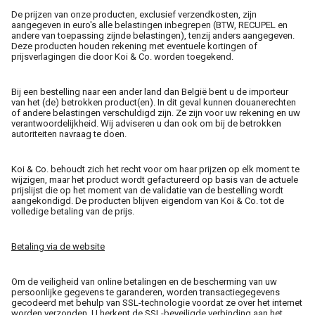
De prijzen van onze producten, exclusief verzendkosten, zijn
aangegeven in euro's alle belastingen inbegrepen (BTW, RECUPEL en
andere van toepassing zijnde belastingen), tenzij anders aangegeven.
Deze producten houden rekening met eventuele kortingen of
prijsverlagingen die door Koi & Co. worden toegekend.
Bij een bestelling naar een ander land dan België bent u de importeur
van het (de) betrokken product(en). In dit geval kunnen douanerechten
of andere belastingen verschuldigd zijn. Ze zijn voor uw rekening en uw
verantwoordelijkheid. Wij adviseren u dan ook om bij de betrokken
autoriteiten navraag te doen.
Koi & Co. behoudt zich het recht voor om haar prijzen op elk moment te
wijzigen, maar het product wordt gefactureerd op basis van de actuele
prijslijst die op het moment van de validatie van de bestelling wordt
aangekondigd. De producten blijven eigendom van Koi & Co. tot de
volledige betaling van de prijs.
Betaling via de website
Om de veiligheid van online betalingen en de bescherming van uw
persoonlijke gegevens te garanderen, worden transactiegegevens
gecodeerd met behulp van SSL-technologie voordat ze over het internet
worden verzonden. U herkent de SSL-beveiligde verbinding aan het