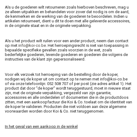
Als u de goederen wilt retourneren zoals hierboven beschreven, mag u
ze alleen uitpakken en behandelen voor zover dat nodig is om de aard,
de kenmerken en de werking van de goederen te beoordelen. Indien u
artikelen retourneert, dient u dit te doen met alle geleverde accessoires,
in de originele staat en in de originele verpakking.
Als u het product wilt ruilen voor een ander product, neem dan contact
op met
info@koi-co.be
. Het herroepingsrecht is niet van toepassing in
bepaalde specifieke gevallen zoals voorzien in de wet, zoals
bederfelijke goederen, levende goederen en goederen die volgens de
instructies van de klant zijn gepersonaliseerd.
Voor elk verzoek tot herroeping van de bestelling door de koper,
nodigen wij de koper uit om contact op te nemen met info@koi-co.be
of via onze telefoonlijn: 052 508 707 of per post (zie adres artikel 1). Het
product dat door "de koper" wordt teruggestuurd, moet in nieuwe staat
zijn, met de originele verpakking, vergezeld van zijn garantie,
accessoires en alle onderdelen of documenten die in de productdoos
zitten, met een aankoopfactuur die Koi & Co. toelaat om de identiteit van
de koper te valideren. Producten die niet voldoen aan deze algemene
voorwaarden worden door Koi & Co. niet teruggenomen.
In het geval van een aankoop in de winkel