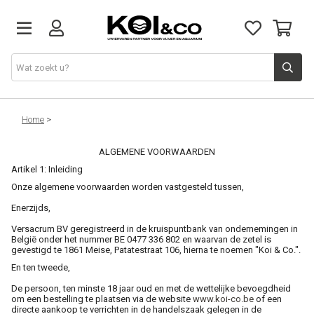
Vijver
Home
>
ALGEMENE VOORWAARDEN
Vijvervissen
Artikel 1: Inleiding
Onze algemene voorwaarden worden vastgesteld tussen,
Aquarium
Enerzijds,
Versacrum BV geregistreerd in de kruispuntbank van ondernemingen in
Doe het zelf
België onder het nummer BE 0477 336 802 en waarvan de zetel is
gevestigd te 1861 Meise, Patatestraat 106, hierna te noemen "Koi & Co.".
En ten tweede,
Kennis & advies
De persoon, ten minste 18 jaar oud en met de wettelijke bevoegdheid
om een bestelling te plaatsen via de website
www.koi-co.be
of een
directe aankoop te verrichten in de handelszaak gelegen in de
Over ons