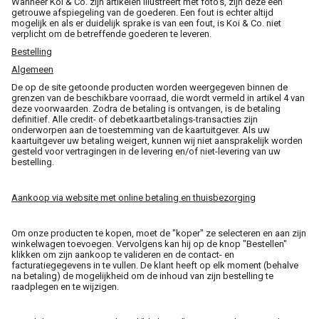
Wanneer Koi & Co. zijn artikelen illustreert met foto's, zijn deze een
getrouwe afspiegeling van de goederen. Een fout is echter altijd
mogelijk en als er duidelijk sprake is van een fout, is Koi & Co. niet
verplicht om de betreffende goederen te leveren.
Bestelling
Algemeen
De op de site getoonde producten worden weergegeven binnen de
grenzen van de beschikbare voorraad, die wordt vermeld in artikel 4 van
deze voorwaarden. Zodra de betaling is ontvangen, is de betaling
definitief. Alle credit- of debetkaartbetalings-transacties zijn
onderworpen aan de toestemming van de kaartuitgever. Als uw
kaartuitgever uw betaling weigert, kunnen wij niet aansprakelijk worden
gesteld voor vertragingen in de levering en/of niet-levering van uw
bestelling.
Aankoop via website met online betaling en thuisbezorging
Om onze producten te kopen, moet de "koper" ze selecteren en aan zijn
winkelwagen toevoegen. Vervolgens kan hij op de knop "Bestellen"
klikken om zijn aankoop te valideren en de contact- en
facturatiegegevens in te vullen. De klant heeft op elk moment (behalve
na betaling) de mogelijkheid om de inhoud van zijn bestelling te
raadplegen en te wijzigen.