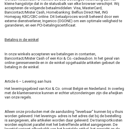
kleine hangslotje dat in de statusbalk van elke browser verschijnt. Wij
accepteren de volgende betaalmiddelen: Visa, MasterCard,
Bancontact/Mister Cash, Homebanking: Belfius Direct Net, ING
Homepay, KBC/CBC online. Dit betaalproces wordt beheerd door een
externe dienstverlener, Ingenico (OGONE) om een optimale veiligheid te
garanderen, en een PCI-betalingscertificaat.
Betaling in de winkel
In onze winkels accepteren we betalingen in contanten,
Bancontact/Mister Cash of een Koi & Co.-cadeaubon. In het geval van
online gereserveerde en in de winkel opgehaalde artikelen gebeurt de
betaling in de winkel.
Article 6 – Levering aan huis
Het leveringsgebied van Koi & Co. omvat België en Nederland. In overleg
met de klantenservice kunnen er echter uitzonderingen zijn die afwijken
van onze regels.
Alleen onze producten met de aanduiding "leverbaar" kunnen bij u thuis
worden geleverd. Het leverings- adres is het adres dat bij de bestelling
is aangegeven, alle artikelen worden daar geleverd. De transportkosten
worden expliciet parallel met het betreffende artikel aangegeven. De
levertijd varieert afhankelijk van het bestelde artikel, het gewicht en de