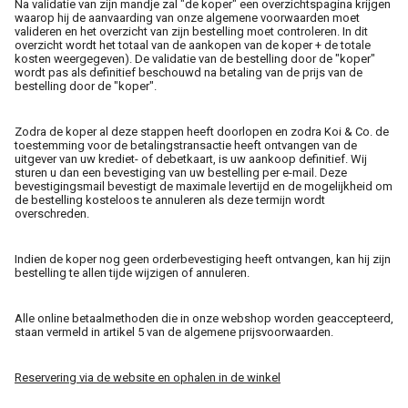
Na validatie van zijn mandje zal "de koper" een overzichtspagina krijgen
waarop hij de aanvaarding van onze algemene voorwaarden moet
valideren en het overzicht van zijn bestelling moet controleren. In dit
overzicht wordt het totaal van de aankopen van de koper + de totale
kosten weergegeven). De validatie van de bestelling door de "koper"
wordt pas als definitief beschouwd na betaling van de prijs van de
bestelling door de "koper".
Zodra de koper al deze stappen heeft doorlopen en zodra Koi & Co. de
toestemming voor de betalingstransactie heeft ontvangen van de
uitgever van uw krediet- of debetkaart, is uw aankoop definitief. Wij
sturen u dan een bevestiging van uw bestelling per e-mail. Deze
bevestigingsmail bevestigt de maximale levertijd en de mogelijkheid om
de bestelling kosteloos te annuleren als deze termijn wordt
overschreden.
Indien de koper nog geen orderbevestiging heeft ontvangen, kan hij zijn
bestelling te allen tijde wijzigen of annuleren.
Alle online betaalmethoden die in onze webshop worden geaccepteerd,
staan vermeld in artikel 5 van de algemene prijsvoorwaarden.
Reservering via de website en ophalen in de winkel