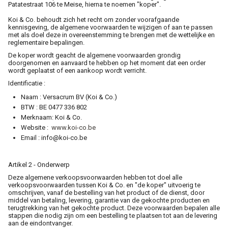
Patatestraat 106 te Meise, hierna te noemen "koper".
Koi & Co. behoudt zich het recht om zonder voorafgaande
Cadeaubon
kennisgeving, de algemene voorwaarden te wijzigen of aan te passen
met als doel deze in overeenstemming te brengen met de wettelijke en
reglementaire bepalingen.
Contact
De koper wordt geacht de algemene voorwaarden grondig
doorgenomen en aanvaard te hebben op het moment dat een order
wordt geplaatst of een aankoop wordt verricht.
Identificatie :
Naam : Versacrum BV (Koi & Co.)
BTW : BE 0477 336 802
Merknaam: Koi & Co.
Website :
www.koi-co.be
Email : info@koi-co.be
Artikel 2 - Onderwerp
Deze algemene verkoopsvoorwaarden hebben tot doel alle
verkoopsvoorwaarden tussen Koi & Co. en "de koper" uitvoerig te
omschrijven, vanaf de bestelling van het product of de dienst, door
middel van betaling, levering, garantie van de gekochte producten en
terugtrekking van het gekochte product. Deze voorwaarden bepalen alle
stappen die nodig zijn om een bestelling te plaatsen tot aan de levering
aan de eindontvanger.