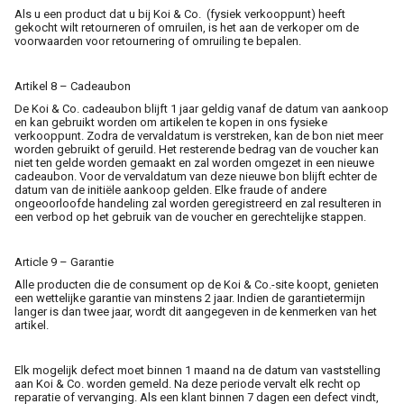
Als u een product dat u bij Koi & Co. (fysiek verkooppunt) heeft
gekocht wilt retourneren of omruilen, is het aan de verkoper om de
voorwaarden voor retournering of omruiling te bepalen.
Artikel 8 – Cadeaubon
De Koi & Co. cadeaubon blijft 1 jaar geldig vanaf de datum van aankoop
en kan gebruikt worden om artikelen te kopen in ons fysieke
verkooppunt. Zodra de vervaldatum is verstreken, kan de bon niet meer
worden gebruikt of geruild. Het resterende bedrag van de voucher kan
niet ten gelde worden gemaakt en zal worden omgezet in een nieuwe
cadeaubon. Voor de vervaldatum van deze nieuwe bon blijft echter de
datum van de initiële aankoop gelden. Elke fraude of andere
ongeoorloofde handeling zal worden geregistreerd en zal resulteren in
een verbod op het gebruik van de voucher en gerechtelijke stappen.
Article 9 – Garantie
Alle producten die de consument op de Koi & Co.-site koopt, genieten
een wettelijke garantie van minstens 2 jaar. Indien de garantietermijn
langer is dan twee jaar, wordt dit aangegeven in de kenmerken van het
artikel.
Elk mogelijk defect moet binnen 1 maand na de datum van vaststelling
aan Koi & Co. worden gemeld. Na deze periode vervalt elk recht op
reparatie of vervanging. Als een klant binnen 7 dagen een defect vindt,