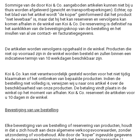
Sommige van de door Koi & Co. aangeboden artikelen kunnen niet bij u
thuis worden afgeleverd (gewicht en transportbeperkingen). Echter, op
het blad van het artikel wordt "de koper" geïnformeerd dat het product
"niet leverbaar" is, maar dat hij het kan reserveren en vervolgens kan
komen afhalen in de winkel van Koi & Co. De reservering is definitief na
het aanklikken van de bevestigingsknop van de bestelling en het
invullen van al uw contact- en facturatiegegevens.
De artikelen worden vervolgens opgehaald in de winkel. Producten die
niet op voorraad zijn in de winkel worden besteld en zullen binnen een
indicatieve termijn van 10 werkdagen beschikbaar zijn.
Koi & Co. kan niet verantwoordelijk gesteld worden voor het niet tijdig
klaarmaken of het ontbreken van bepaalde producten. Indien de
bestelling niet volledig is, verwijzen wij u naar ons artikel 4 over de
beschikbaarheid van onze producten. De betaling vindt plaats in de
winkel op het moment van afhalen. Koi & Co. reserveert de artikelen voor
u 10 dagen in de winkel.
Bevestiging van uw bestelling
Elke bevestiging van uw bestelling of reservering van producten, houdt
in dat u zich houdt aan deze algemene verkoopsvoorwaarden, zonder
uitzondering of voorbehoud. Alle door de "koper" ingevulde gegevens
en de opgenomen bevestiging zijn het bewijs van de transactie. U