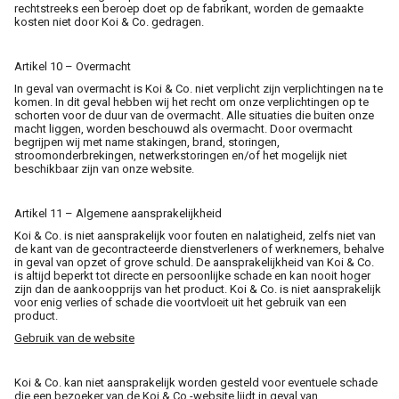
rechtstreeks een beroep doet op de fabrikant, worden de gemaakte
kosten niet door Koi & Co. gedragen.
Artikel 10 – Overmacht
In geval van overmacht is Koi & Co. niet verplicht zijn verplichtingen na te
komen. In dit geval hebben wij het recht om onze verplichtingen op te
schorten voor de duur van de overmacht. Alle situaties die buiten onze
macht liggen, worden beschouwd als overmacht. Door overmacht
begrijpen wij met name stakingen, brand, storingen,
stroomonderbrekingen, netwerkstoringen en/of het mogelijk niet
beschikbaar zijn van onze website.
Artikel 11 – Algemene aansprakelijkheid
Koi & Co. is niet aansprakelijk voor fouten en nalatigheid, zelfs niet van
de kant van de gecontracteerde dienstverleners of werknemers, behalve
in geval van opzet of grove schuld. De aansprakelijkheid van Koi & Co.
is altijd beperkt tot directe en persoonlijke schade en kan nooit hoger
zijn dan de aankoopprijs van het product. Koi & Co. is niet aansprakelijk
voor enig verlies of schade die voortvloeit uit het gebruik van een
product.
Gebruik van de website
Koi & Co. kan niet aansprakelijk worden gesteld voor eventuele schade
die een bezoeker van de Koi & Co.-website lijdt in geval van