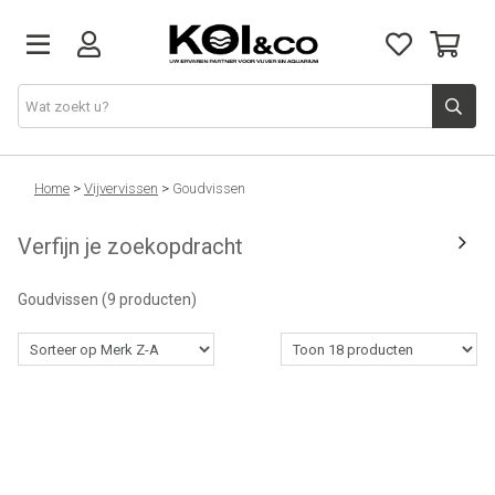
Vijver
Home
>
Vijvervissen
>
Goudvissen
Verfijn je zoekopdracht
Vijvervissen
Goudvissen
(9 producten)
Aquarium
Doe het zelf
Kennis & advies
Over ons