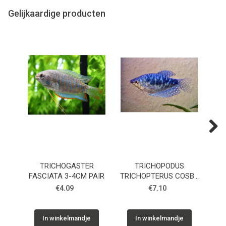
Gelijkaardige producten
Next
TRICHOGASTER
TRICHOPODUS
FASCIATA 3-4CM PAIR
TRICHOPTERUS COSBY
TR
5CM
€4.09
€7.10
In winkelmandje
In winkelmandje