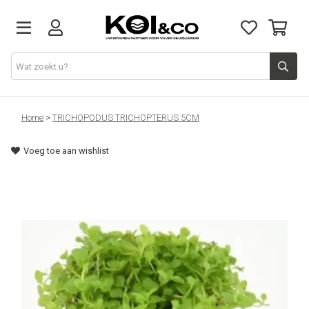
Vijver
Home
>
TRICHOPODUS TRICHOPTERUS 5CM
Voeg toe aan wishlist
Vijvervissen
Aquarium
Doe het zelf
Kennis & advies
Over ons