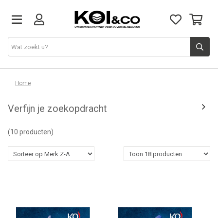
Vijver
Home
Verfijn je zoekopdracht
Vijvervissen
(10 producten)
Aquarium
Doe het zelf
Kennis & advies
Over ons