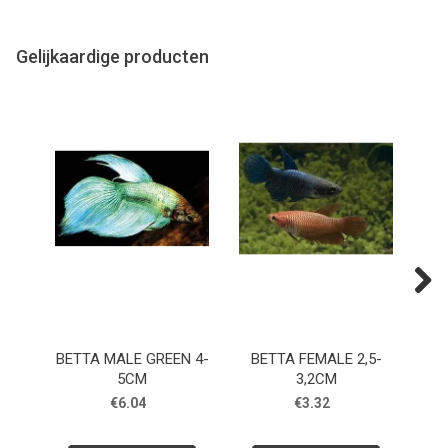
Gelijkaardige producten
Next
BETTA MALE GREEN 4-
BETTA FEMALE 2,5-
5CM
3,2CM
DOU
€6.04
€3.32