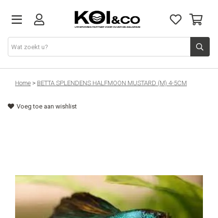
Vijver
Home
>
BETTA SPLENDENS HALFMOON MUSTARD (M) 4-5CM
Voeg toe aan wishlist
Vijvervissen
Aquarium
Doe het zelf
Kennis & advies
Over ons