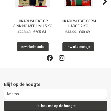
Next
HIKARI WHEAT-GR
HIKARI WHEAT-GERM
H
SINKING MEDIUM 15 KG
LARGE 2 KG
SI
€228.49
€205.64
€44.99
€40.49
€
In winkelmandje
In winkelmandje
Blijf op de hoogte
Ja, hou me op de hoogte