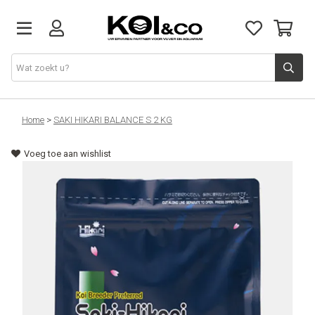
Vijver
Home
>
SAKI HIKARI BALANCE S 2 KG
Voeg toe aan wishlist
Vijvervissen
Aquarium
Doe het zelf
Kennis & advies
Over ons