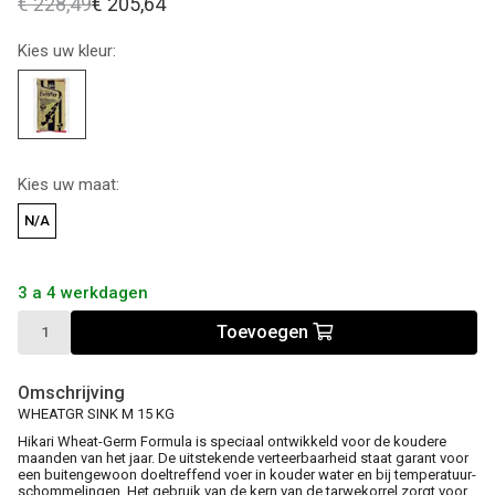
€ 228,49
€ 205,64
Kies uw kleur:
Kies uw maat:
N/A
3 a 4 werkdagen
Toevoegen
Omschrijving
WHEATGR SINK M 15 KG
Hikari Wheat-Germ Formula is speciaal ontwikkeld voor de koudere
maanden van het jaar. De uitstekende verteerbaar­heid staat garant voor
een buitengewoon doeltreffend voer in kouder water en bij temperatuur­
schommelingen. Het gebruik van de kern van de tarwekorrel zorgt voor