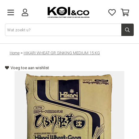
Vijver
Home
>
HIKARI WHEAT-GR SINKING MEDIUM 15 KG
Voeg toe aan wishlist
Vijvervissen
Aquarium
Doe het zelf
Kennis & advies
Over ons