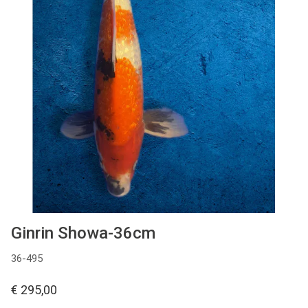
Cadeaubon
Contact
Ginrin Showa-36cm
36-495
€ 295,00