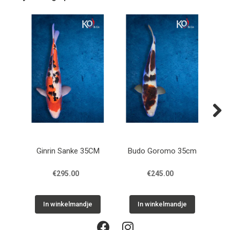
Next
Ginrin Sanke 35CM
Budo Goromo 35cm
Do
€295.00
€245.00
In winkelmandje
In winkelmandje